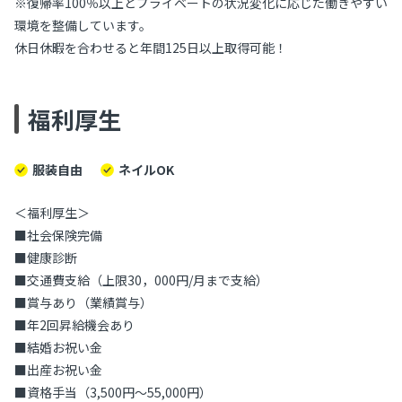
※復帰率100％以上とプライベートの状況変化に応じた働きやすい
環境を整備しています。
休日休暇を合わせると年間125日以上取得可能！
福利厚生
服装自由
ネイルOK
＜福利厚生＞
■社会保険完備
■健康診断
■交通費支給（上限30，000円/月まで支給）
■賞与あり（業績賞与）
■年2回昇給機会あり
■結婚お祝い金
■出産お祝い金
■資格手当（3,500円～55,000円）