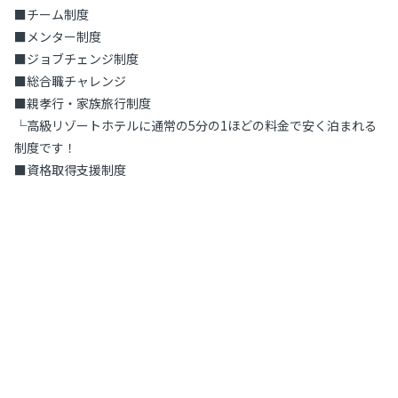
■チーム制度
■メンター制度
■ジョブチェンジ制度
■総合職チャレンジ
■親孝行・家族旅行制度
└高級リゾートホテルに通常の5分の1ほどの料金で安く泊まれる
制度です！
■資格取得支援制度
（合否関わらず上限30，000円/回まで支給可！）
【資格取得の受講実績】
・情報処理技術者支援
・FP（ファイナンシャルプランナー）
・ITパスポート
・国家資格キャリアコンサルタント
など
▼取得実績
・社会保険労務士：1名
・ITパスポート：3名