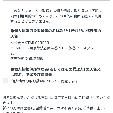
この入力フォームで取得する個人情報の取り扱いは下記２
項の利用目的のためであり、この目的の範囲を超えて利用
することはございません。
●個人情報取扱事業者の名称及び住所並びに代表者の
氏名
株式会社 STAR CAREER
〒150-0002東京都渋谷区渋谷2-15-1渋谷クロスタワー
25F
代表取締役 保坂 龍政
●個人情報保護管理者(若しくはその代理人)の氏名又
は職名、所属及び連絡先
個人情報の取り扱いについてに同意します
町田 嘉治
〒150-0002東京都渋谷区渋谷2-15-1渋谷クロスタワー
25F
電話：03-6451-1502（平日 10:00～17:00）
選考に進んでいただける方には、3営業日以内にご連絡させていただ
きます。
●個人情報の利用目的
新卒の方は履歴書(志望動機と学チカは不要です)をご準備の上、お