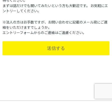
待ちください。
（1） ご本人より書面等（ホームページや電子メール等に
まずは話だけでも聞いてみたいという方も大歓迎です。 お気軽にエ
よるものを含む。以下「書面」という）に記載された個人
ントリーしてください。
情報を直接取得する場合の利用目的
ア お客様情報 契約業務の遂行のため
※法人の方はお手数ですが、お問い合わせに記載のメール宛にご連
イ 採用応募者に関する個人情報 採用応募者からのお問い
絡をいただけますでしょうか。
合わせへの回答や、採用選考および業務連絡のため
エントリーフォームからのご連絡はご遠慮ください。
ウ 従業員情報 従業者管理に係わる業務に利用するため
（業務・労務・人事管理業務、給与関連業務、福利厚生業
務など）、セキュリティ管理のため
送信する
エ 会員情報 キャリポサービス提供のため
（2） ご本人より書面以外で取得した個人情報の利用目的
ア お客様よりお預かりする個人情報 受託業務の遂行のた
め
（業務の委託に伴い取得する個人情報は、当社の保有個人
データではありません。）
●個人情報の安全管理のために講じた措置について
当社は、個人情報をより厳正に取り扱うため、JIS Q
15001に準拠した個人情報保護方針を基に、個人情報保護
HOME
エントリーフォーム